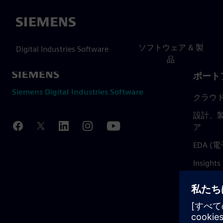
Siemens
ソフトウェア & 製
Digital Industries Software
品
ポート
Siemens Digital Industries Software
クラウ
設計、製
ア
EDA 
Insights
Mendix