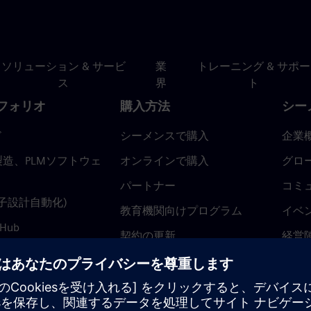
ソリューション & サービ
業
トレーニング & サポー
ス
界
ト
フォリオ
購入方法
シー
ド
シーメンスで購入
企業
造、PLMソフトウェ
オンラインで購入
グロ
パートナー
コミ
(電子設計自動化)
教育機関向けプログラム
イベ
 Hub
契約の更新
経営
返金ポリシー
ニュ
トラ
ティ