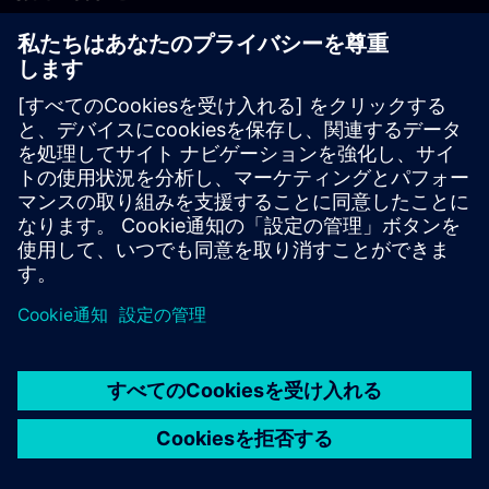
PLM製品のお問い合わせ
EDA製品のお問い合わせ
世界各地の事業拠点
サポート・センター
ご意見・ご要望
違法コピーの連絡先
© Siemens
2026
利用条件
プライバシーポリシー
Cookieについて
デジ
タル・ミレニアム著作権法 (DMCA)
内部通報