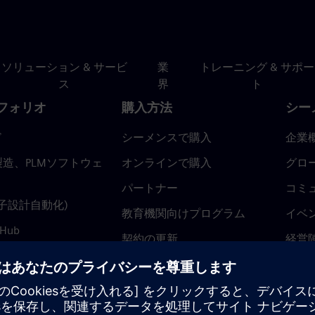
ソリューション & サービ
業
トレーニング & サポー
ス
界
ト
フォリオ
購入方法
シー
ド
シーメンスで購入
企業
造、PLMソフトウェ
オンラインで購入
グロ
パートナー
コミ
(電子設計自動化)
教育機関向けプログラム
イベ
 Hub
契約の更新
経営
返金ポリシー
ニュ
トラ
ティ