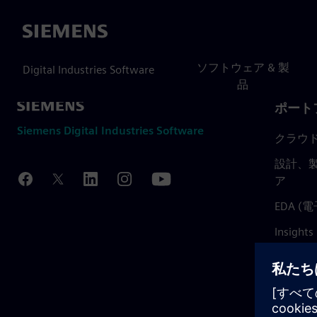
Siemens
ソフトウェア & 製
Digital Industries Software
品
ポート
Siemens Digital Industries Software
クラウ
設計、製
ア
EDA 
Insights
Mendix