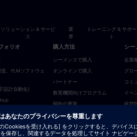
ソリューション & サービ
業
トレーニング & サポー
ス
界
ト
フォリオ
購入方法
シー
ド
シーメンスで購入
企業
造、PLMソフトウェ
オンラインで購入
グロ
パートナー
コミ
(電子設計自動化)
教育機関向けプログラム
イベ
 Hub
契約の更新
経営
返金ポリシー
ニュ
トラ
ティ