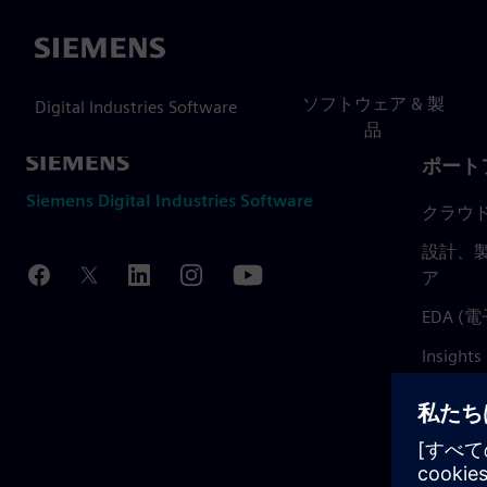
Siemens
ソフトウェア & 製
Digital Industries Software
品
ポート
Siemens Digital Industries Software
クラウ
設計、製
ア
EDA 
Insights
Mendix