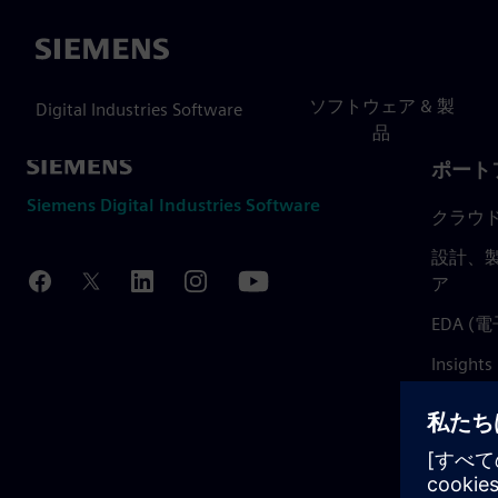
Siemens
ソフトウェア & 製
Digital Industries Software
品
ポート
Siemens Digital Industries Software
クラウ
設計、製
ア
EDA 
Insights
Mendix