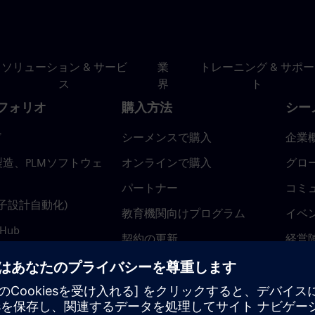
ソリューション & サービ
業
トレーニング & サポー
ス
界
ト
フォリオ
購入方法
シー
ド
シーメンスで購入
企業
造、PLMソフトウェ
オンラインで購入
グロ
パートナー
コミ
(電子設計自動化)
教育機関向けプログラム
イベ
 Hub
契約の更新
経営
返金ポリシー
ニュ
トラ
ティ