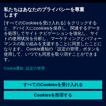
PLM製品のお問い合わせ
EDA製品のお問い合わせ
世界各地の事業拠点
サポート・センター
ご意見・ご要望
違法コピーの連絡先
© Siemens
2026
利用条件
プライバシーポリシー
Cookieについて
デジ
タル・ミレニアム著作権法 (DMCA)
内部通報