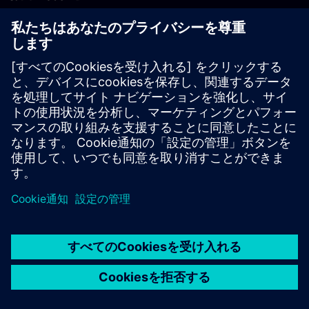
PLM製品のお問い合わせ
EDA製品のお問い合わせ
世界各地の事業拠点
サポート・センター
ご意見・ご要望
違法コピーの連絡先
© Siemens
2026
利用条件
プライバシーポリシー
Cookieについて
デジ
タル・ミレニアム著作権法 (DMCA)
内部通報