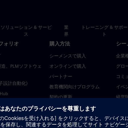
ソリューション & サービ
業
トレーニング & サポー
ス
界
ト
フォリオ
購入方法
シー
ド
シーメンスで購入
企業
造、PLMソフトウェ
オンラインで購入
グロ
パートナー
コミ
(電子設計自動化)
教育機関向けプログラム
イベ
 Hub
契約の更新
経営
返金ポリシー
ニュ
トラ
ティ