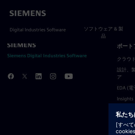
Siemens
ソフトウェア & 製
Digital Industries Software
品
ポート
Siemens Digital Industries Software
クラウ
設計、製
ア
EDA 
Insights
Mendix