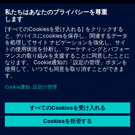
PLM製品のお問い合わせ
EDA製品のお問い合わせ
世界各地の事業拠点
サポート・センター
ご意見・ご要望
違法コピーの連絡先
© Siemens
2026
利用条件
プライバシーポリシー
Cookieについて
デジ
タル・ミレニアム著作権法 (DMCA)
内部通報