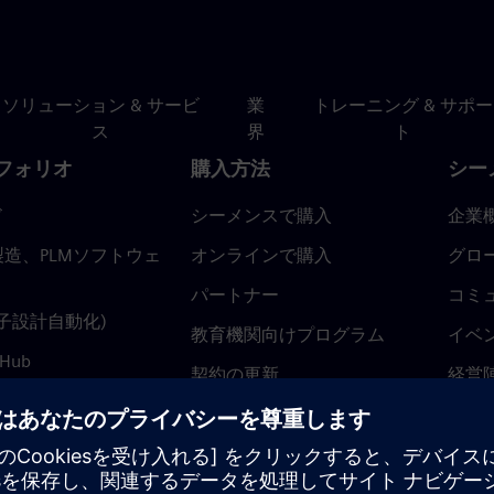
ソリューション & サービ
業
トレーニング & サポー
ス
界
ト
フォリオ
購入方法
シー
ド
シーメンスで購入
企業
造、PLMソフトウェ
オンラインで購入
グロ
パートナー
コミ
(電子設計自動化)
教育機関向けプログラム
イベ
 Hub
契約の更新
経営
返金ポリシー
ニュ
トラ
ティ