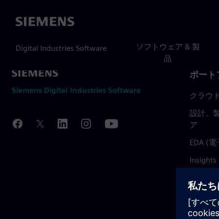
Siemens
ソフトウェア & 製
Digital Industries Software
品
ポート
Siemens Digital Industries Software
クラウ
設計、製
ア
EDA 
Insights
Mendix