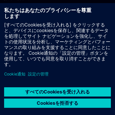
PLM製品のお問い合わせ
EDA製品のお問い合わせ
世界各地の事業拠点
サポート・センター
ご意見・ご要望
違法コピーの連絡先
© Siemens
2026
利用条件
プライバシーポリシー
Cookieについて
デジ
タル・ミレニアム著作権法 (DMCA)
内部通報