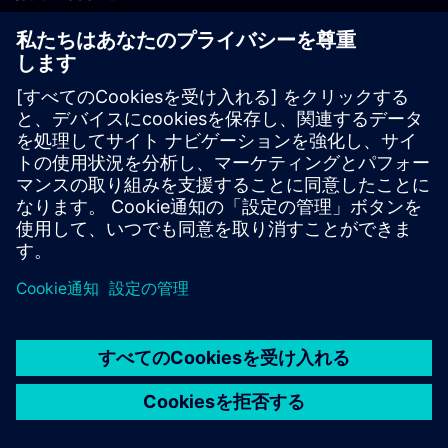
PLM製品のお問い合わせ
EDA製品のお問い合わせ
世界各地の事業拠点
サポート・センター
ご意見・ご要望
違法コピーの連絡先
© Siemens
2026
利用条件
プライバシーポリシー
Cookieについて
デジ
タル・ミレニアム著作権法 (DMCA)
内部通報