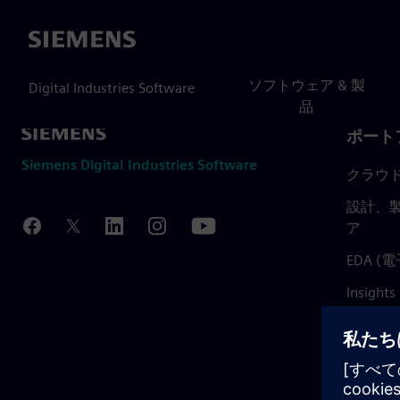
Siemens
ソフトウェア & 製
Digital Industries Software
品
ポート
Siemens Digital Industries Software
クラウ
設計、製
ア
EDA 
Insights
Mendix