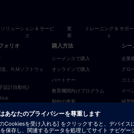
ソリューション & サービ
業
トレーニング & サポー
ス
界
ト
フォリオ
購入方法
シー
ド
シーメンスで購入
企業
造、PLMソフトウェ
オンラインで購入
グロ
パートナー
コミ
(電子設計自動化)
教育機関向けプログラム
イベ
 Hub
契約の更新
経営
返金ポリシー
ニュ
トラ
ティ