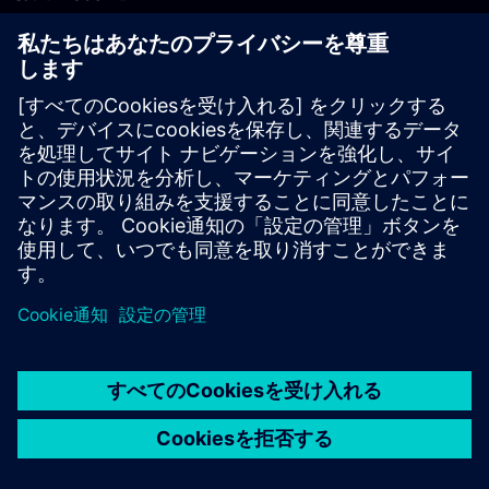
PLM製品のお問い合わせ
EDA製品のお問い合わせ
世界各地の事業拠点
サポート・センター
ご意見・ご要望
違法コピーの連絡先
© Siemens
2026
利用条件
プライバシーポリシー
Cookieについて
デジ
タル・ミレニアム著作権法 (DMCA)
内部通報