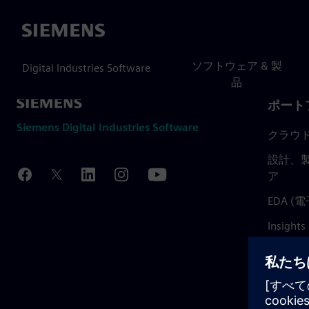
Siemens
ソフトウェア & 製
Digital Industries Software
品
ポート
Siemens Digital Industries Software
クラウ
設計、製
ア
EDA 
Insights
Mendix