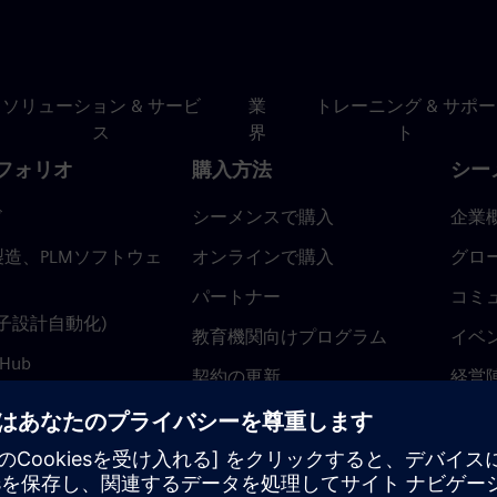
ソリューション & サービ
業
トレーニング & サポー
ス
界
ト
フォリオ
購入方法
シー
ド
シーメンスで購入
企業
造、PLMソフトウェ
オンラインで購入
グロ
パートナー
コミ
(電子設計自動化)
教育機関向けプログラム
イベ
 Hub
契約の更新
経営
返金ポリシー
ニュ
トラ
ティ