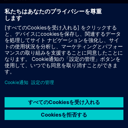
PLM製品のお問い合わせ
EDA製品のお問い合わせ
世界各地の事業拠点
サポート・センター
ご意見・ご要望
違法コピーの連絡先
© Siemens
2026
利用条件
プライバシーポリシー
Cookieについて
デジ
タル・ミレニアム著作権法 (DMCA)
内部通報