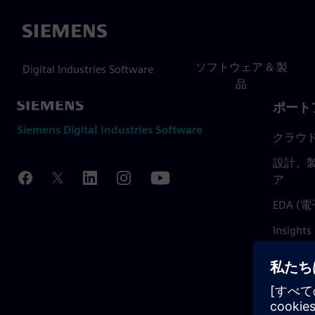
Siemens
ソフトウェア & 製
Digital Industries Software
品
ポート
Siemens Digital Industries Software
クラウ
設計、製
ア
EDA 
Insights
Mendix