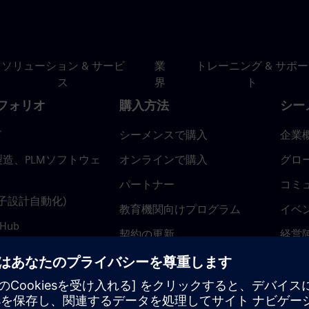
ソリューション & サービ
業
トレーニング & サポー
ス
界
ト
フォリオ
購入方法
シー
ド
シーメンスで購入
企業
造、PLMソフトウェ
オンラインで購入
グロ
パートナー
コミ
(電子設計自動化)
教育機関向けプログラム
イベ
 Hub
契約の更新
経営
返金ポリシー
ニュ
トラ
ティ