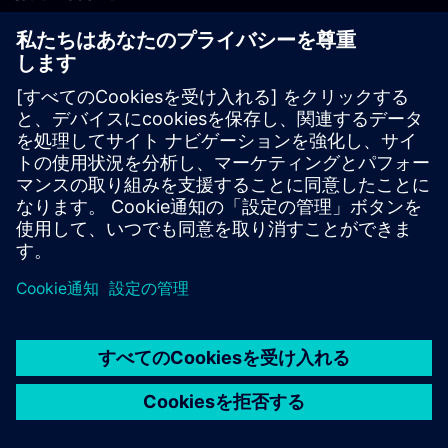
PLM製品のお問い合わせ
EDA製品のお問い合わせ
世界各地の事業拠点
サポート・センター
ご意見・ご要望
違法コピーの連絡先
© Siemens
2026
利用条件
プライバシーポリシー
Cookieについて
デジ
タル・ミレニアム著作権法 (DMCA)
内部通報