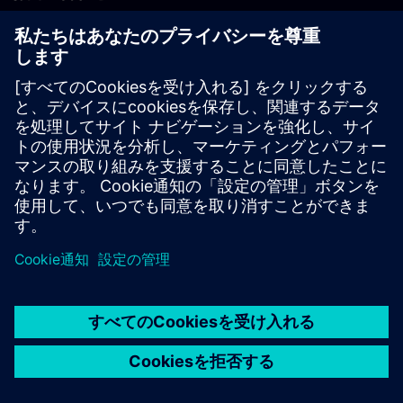
PLM製品のお問い合わせ
EDA製品のお問い合わせ
世界各地の事業拠点
サポート・センター
ご意見・ご要望
違法コピーの連絡先
© Siemens
2026
利用条件
プライバシーポリシー
Cookieについて
デジ
タル・ミレニアム著作権法 (DMCA)
内部通報