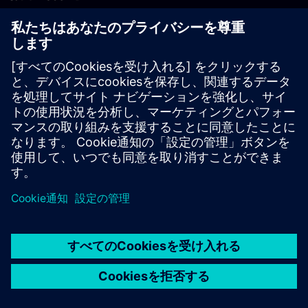
PLM製品のお問い合わせ
EDA製品のお問い合わせ
世界各地の事業拠点
サポート・センター
ご意見・ご要望
違法コピーの連絡先
© Siemens
2026
利用条件
プライバシーポリシー
Cookieについて
デジ
タル・ミレニアム著作権法 (DMCA)
内部通報