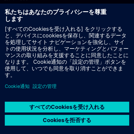
PLM製品のお問い合わせ
EDA製品のお問い合わせ
世界各地の事業拠点
サポート・センター
ご意見・ご要望
違法コピーの連絡先
© Siemens
2026
利用条件
プライバシーポリシー
Cookieについて
デジ
タル・ミレニアム著作権法 (DMCA)
内部通報