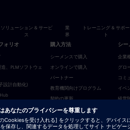
ソリューション & サービ
業
トレーニング & サポー
ス
界
ト
フォリオ
購入方法
シー
ド
シーメンスで購入
企業
造、PLMソフトウェ
オンラインで購入
グロ
パートナー
コミ
(電子設計自動化)
教育機関向けプログラム
イベ
 Hub
契約の更新
経営
返金ポリシー
ニュ
トラ
ティ