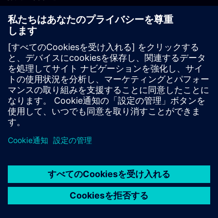
PLM製品のお問い合わせ
EDA製品のお問い合わせ
世界各地の事業拠点
サポート・センター
ご意見・ご要望
違法コピーの連絡先
© Siemens
2026
利用条件
プライバシーポリシー
Cookieについて
デジ
タル・ミレニアム著作権法 (DMCA)
内部通報