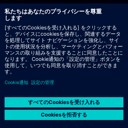
PLM製品のお問い合わせ
EDA製品のお問い合わせ
世界各地の事業拠点
サポート・センター
ご意見・ご要望
違法コピーの連絡先
© Siemens
2026
利用条件
プライバシーポリシー
Cookieについて
デジ
タル・ミレニアム著作権法 (DMCA)
内部通報