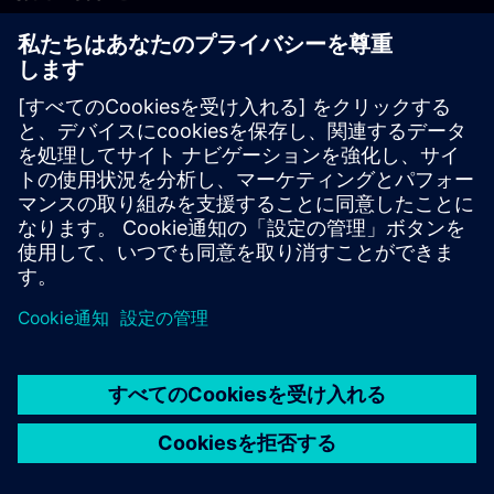
PLM製品のお問い合わせ
EDA製品のお問い合わせ
世界各地の事業拠点
サポート・センター
ご意見・ご要望
違法コピーの連絡先
© Siemens
2026
利用条件
プライバシーポリシー
Cookieについて
デジ
タル・ミレニアム著作権法 (DMCA)
内部通報