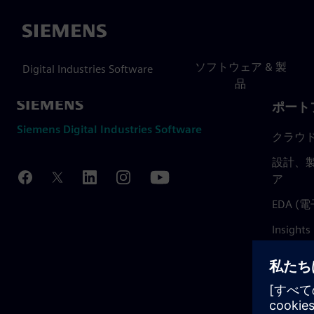
Siemens
ソフトウェア & 製
Digital Industries Software
品
ポート
Siemens Digital Industries Software
クラウ
設計、製
ア
EDA 
Insights
Mendix