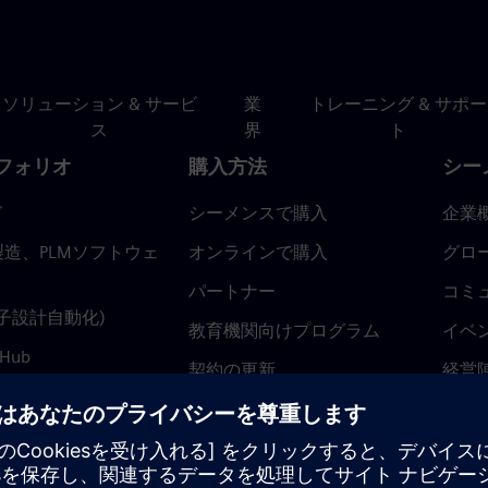
ソリューション & サービ
業
トレーニング & サポー
ス
界
ト
フォリオ
購入方法
シー
ド
シーメンスで購入
企業
造、PLMソフトウェ
オンラインで購入
グロ
パートナー
コミ
(電子設計自動化)
教育機関向けプログラム
イベ
 Hub
契約の更新
経営
返金ポリシー
ニュ
トラ
ティ