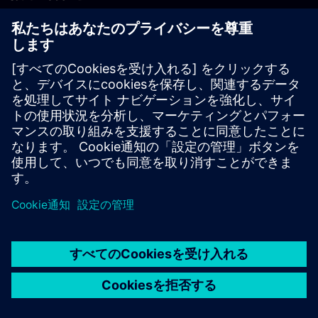
PLM製品のお問い合わせ
EDA製品のお問い合わせ
世界各地の事業拠点
サポート・センター
ご意見・ご要望
違法コピーの連絡先
© Siemens
2026
利用条件
プライバシーポリシー
Cookieについて
デジ
タル・ミレニアム著作権法 (DMCA)
内部通報