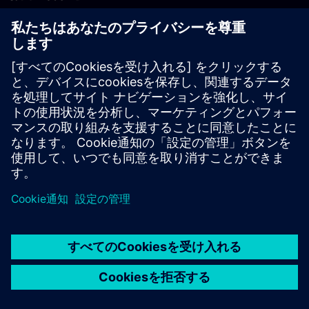
PLM製品のお問い合わせ
EDA製品のお問い合わせ
世界各地の事業拠点
サポート・センター
ご意見・ご要望
違法コピーの連絡先
© Siemens
2026
利用条件
プライバシーポリシー
Cookieについて
デジ
タル・ミレニアム著作権法 (DMCA)
内部通報