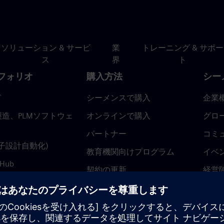
ソリューション & サービ
業
トレーニング & サポー
ス
界
ト
フォリオ
購入方法
シー
ド
シーメンスで購入
企業
造、PLMソフトウェ
オンラインで購入
グロ
パートナー
コミ
(電子設計自動化)
教育機関向けプログラム
イベ
 Hub
契約の更新
経営
返金ポリシー
ニュ
トラ
ティ