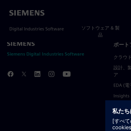
Siemens
ソフトウェア & 製
Digital Industries Software
品
ポート
Siemens Digital Industries Software
クラウ
設計、製
ア
EDA 
Insights
Mendix