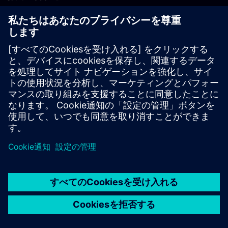
PLM製品のお問い合わせ
EDA製品のお問い合わせ
世界各地の事業拠点
サポート・センター
ご意見・ご要望
違法コピーの連絡先
© Siemens
2026
利用条件
プライバシーポリシー
Cookieについて
デジ
タル・ミレニアム著作権法 (DMCA)
内部通報