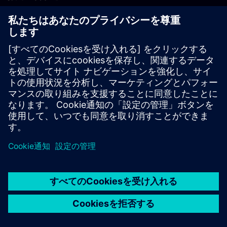
PLM製品のお問い合わせ
EDA製品のお問い合わせ
世界各地の事業拠点
サポート・センター
ご意見・ご要望
違法コピーの連絡先
© Siemens
2026
利用条件
プライバシーポリシー
Cookieについて
デジ
タル・ミレニアム著作権法 (DMCA)
内部通報