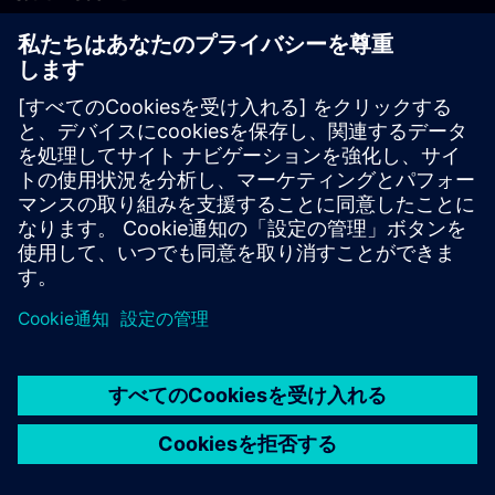
PLM製品のお問い合わせ
EDA製品のお問い合わせ
世界各地の事業拠点
サポート・センター
ご意見・ご要望
違法コピーの連絡先
© Siemens
2026
利用条件
プライバシーポリシー
Cookieについて
デジ
タル・ミレニアム著作権法 (DMCA)
内部通報