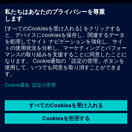
PLM製品のお問い合わせ
EDA製品のお問い合わせ
世界各地の事業拠点
サポート・センター
ご意見・ご要望
違法コピーの連絡先
© Siemens
2026
利用条件
プライバシーポリシー
Cookieについて
デジ
タル・ミレニアム著作権法 (DMCA)
内部通報