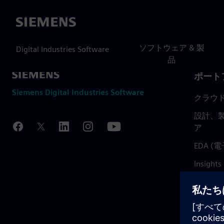
Siemens
ソフトウェア & 製
Digital Industries Software
品
ポート
Siemens Digital Industries Software
クラウ
設計、製
ア
EDA 
Insights
Mendix