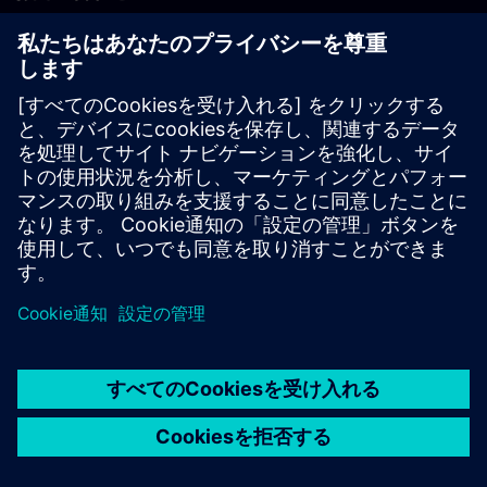
PLM製品のお問い合わせ
EDA製品のお問い合わせ
世界各地の事業拠点
サポート・センター
ご意見・ご要望
違法コピーの連絡先
© Siemens
2026
利用条件
プライバシーポリシー
Cookieについて
デジ
タル・ミレニアム著作権法 (DMCA)
内部通報