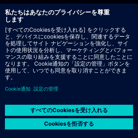
PLM製品のお問い合わせ
EDA製品のお問い合わせ
世界各地の事業拠点
サポート・センター
ご意見・ご要望
違法コピーの連絡先
© Siemens
2026
利用条件
プライバシーポリシー
Cookieについて
デジ
タル・ミレニアム著作権法 (DMCA)
内部通報