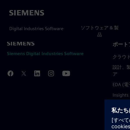
Siemens
ソフトウェア & 製
Digital Industries Software
品
ポート
Siemens Digital Industries Software
クラウ
設計、製
ア
EDA 
Insights
Mendix