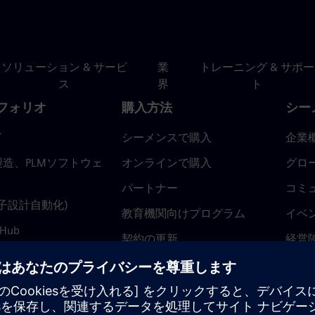
ソリューション & サービ
業
トレーニング & サポー
ス
界
ト
フォリオ
購入方法
シー
ド
シーメンスで購入
企業
造、PLMソフトウェ
オンラインで購入
グロ
パートナー
コミ
(電子設計自動化)
教育機関向けプログラム
イベ
 Hub
契約の更新
経営
返金ポリシー
ニュ
トラ
ティ