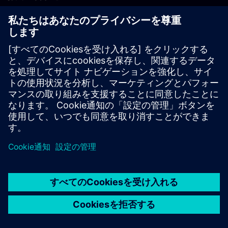
PLM製品のお問い合わせ
EDA製品のお問い合わせ
世界各地の事業拠点
サポート・センター
ご意見・ご要望
違法コピーの連絡先
© Siemens
2026
利用条件
プライバシーポリシー
Cookieについて
デジ
タル・ミレニアム著作権法 (DMCA)
内部通報