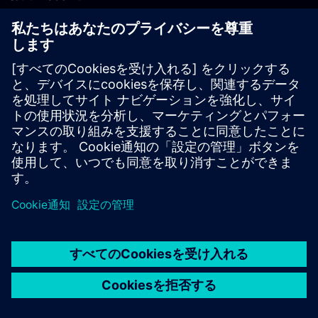
PLM製品のお問い合わせ
EDA製品のお問い合わせ
世界各地の事業拠点
サポート・センター
ご意見・ご要望
違法コピーの連絡先
© Siemens
2026
利用条件
プライバシーポリシー
Cookieについて
デジ
タル・ミレニアム著作権法 (DMCA)
内部通報