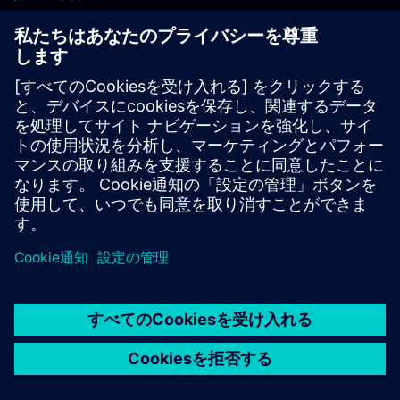
PLM製品のお問い合わせ
EDA製品のお問い合わせ
世界各地の事業拠点
サポート・センター
ご意見・ご要望
違法コピーの連絡先
© Siemens
2026
利用条件
プライバシーポリシー
Cookieについて
デジ
タル・ミレニアム著作権法 (DMCA)
内部通報