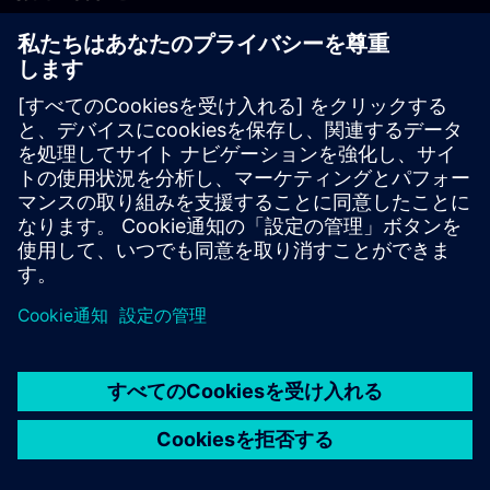
PLM製品のお問い合わせ
EDA製品のお問い合わせ
世界各地の事業拠点
サポート・センター
ご意見・ご要望
違法コピーの連絡先
© Siemens
2026
利用条件
プライバシーポリシー
Cookieについて
デジ
タル・ミレニアム著作権法 (DMCA)
内部通報