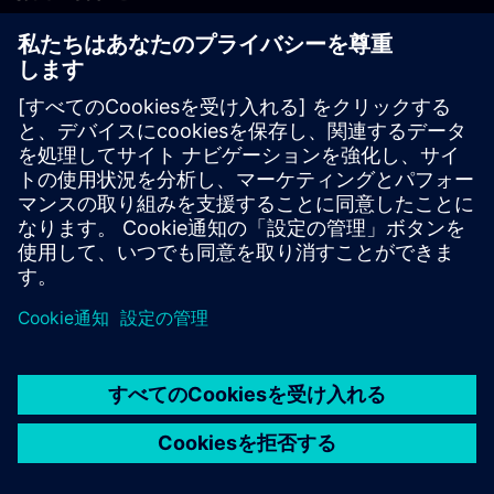
PLM製品のお問い合わせ
EDA製品のお問い合わせ
世界各地の事業拠点
サポート・センター
ご意見・ご要望
違法コピーの連絡先
© Siemens
2026
利用条件
プライバシーポリシー
Cookieについて
デジ
タル・ミレニアム著作権法 (DMCA)
内部通報