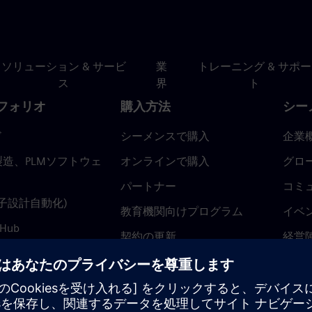
ソリューション & サービ
業
トレーニング & サポー
ス
界
ト
フォリオ
購入方法
シー
ド
シーメンスで購入
企業
造、PLMソフトウェ
オンラインで購入
グロ
パートナー
コミ
(電子設計自動化)
教育機関向けプログラム
イベ
 Hub
契約の更新
経営
返金ポリシー
ニュ
トラ
ティ