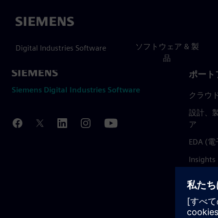
Siemens
ソフトウェア & 製
Digital Industries Software
品
ポート
Siemens Digital Industries Software
クラウ
設計、製
ア
EDA 
Insights
Mendix