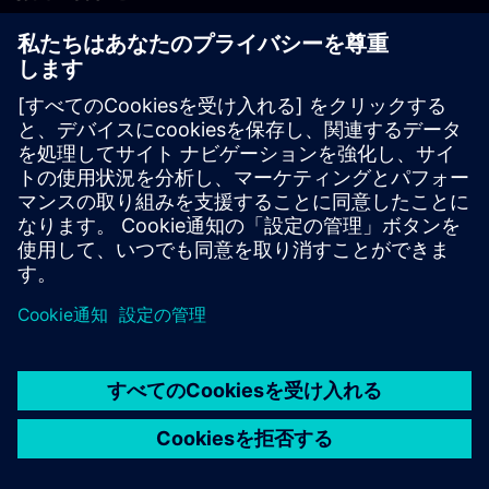
PLM製品のお問い合わせ
EDA製品のお問い合わせ
世界各地の事業拠点
サポート・センター
ご意見・ご要望
違法コピーの連絡先
© Siemens
2026
利用条件
プライバシーポリシー
Cookieについて
デジ
タル・ミレニアム著作権法 (DMCA)
内部通報