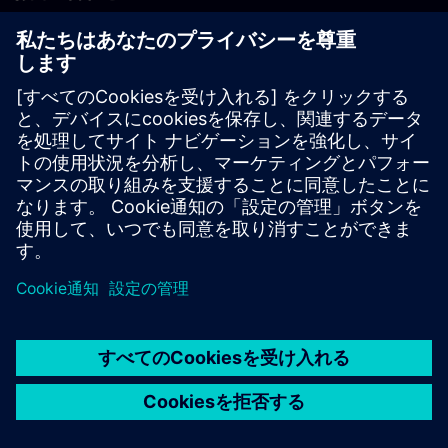
PLM製品のお問い合わせ
EDA製品のお問い合わせ
世界各地の事業拠点
サポート・センター
ご意見・ご要望
違法コピーの連絡先
© Siemens
2026
利用条件
プライバシーポリシー
Cookieについて
デジ
タル・ミレニアム著作権法 (DMCA)
内部通報