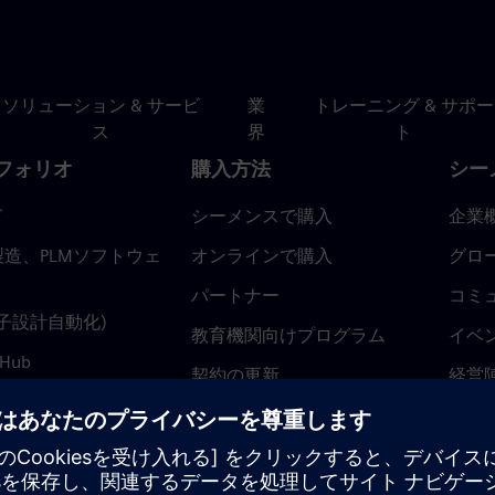
ソリューション & サービ
業
トレーニング & サポー
ス
界
ト
フォリオ
購入方法
シー
ド
シーメンスで購入
企業
造、PLMソフトウェ
オンラインで購入
グロ
パートナー
コミ
(電子設計自動化)
教育機関向けプログラム
イベ
 Hub
契約の更新
経営
返金ポリシー
ニュ
トラ
ティ