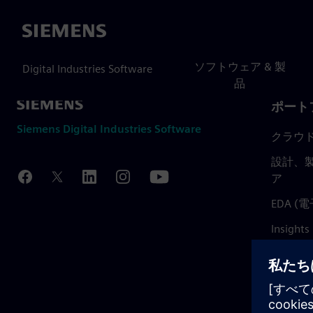
Siemens
ソフトウェア & 製
Digital Industries Software
品
ポート
Siemens Digital Industries Software
クラウ
設計、製
ア
EDA 
Insights
Mendix