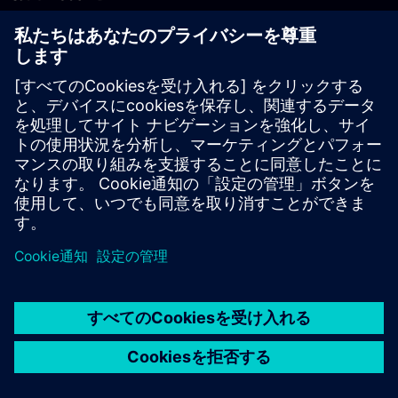
PLM製品のお問い合わせ
EDA製品のお問い合わせ
世界各地の事業拠点
サポート・センター
ご意見・ご要望
違法コピーの連絡先
© Siemens
2026
利用条件
プライバシーポリシー
Cookieについて
デジ
タル・ミレニアム著作権法 (DMCA)
内部通報