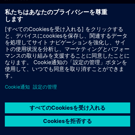
PLM製品のお問い合わせ
EDA製品のお問い合わせ
世界各地の事業拠点
サポート・センター
ご意見・ご要望
違法コピーの連絡先
© Siemens
2026
利用条件
プライバシーポリシー
Cookieについて
デジ
タル・ミレニアム著作権法 (DMCA)
内部通報