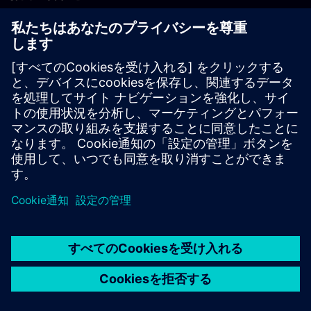
PLM製品のお問い合わせ
EDA製品のお問い合わせ
世界各地の事業拠点
サポート・センター
ご意見・ご要望
違法コピーの連絡先
© Siemens
2026
利用条件
プライバシーポリシー
Cookieについて
デジ
タル・ミレニアム著作権法 (DMCA)
内部通報