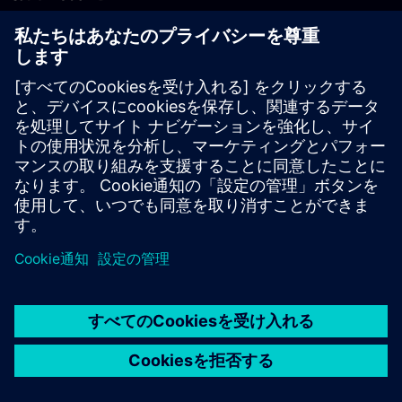
PLM製品のお問い合わせ
EDA製品のお問い合わせ
世界各地の事業拠点
サポート・センター
ご意見・ご要望
違法コピーの連絡先
© Siemens
2026
利用条件
プライバシーポリシー
Cookieについて
デジ
タル・ミレニアム著作権法 (DMCA)
内部通報